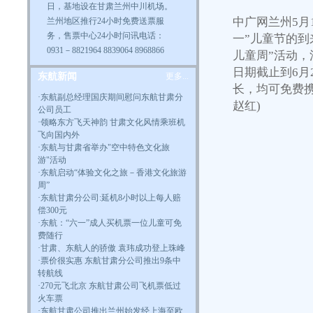
日，基地设在甘肃兰州中川机场。
中广网兰州5月
兰州地区推行24小时免费送票服
务，售票中心24小时问讯电话：
一”儿童节的
0931－8821964 8839064 8968866
儿童周”活动，
日期截止到6月
东航新闻
更多...
长，均可免费携
·
东航副总经理国庆期间慰问东航甘肃分
赵红)
公司员工
·
领略东方飞天神韵 甘肃文化风情乘班机
飞向国内外
·
东航与甘肃省举办"空中特色文化旅
游"活动
·
东航启动“体验文化之旅－香港文化旅游
周”
·
东航甘肃分公司:延机8小时以上每人赔
偿300元
·东航：“六一”成人买机票一位儿童可免
费随行
·
甘肃、东航人的骄傲 袁玮成功登上珠峰
·
票价很实惠 东航甘肃分公司推出9条中
转航线
·
270元飞北京 东航甘肃公司飞机票低过
火车票
·
东航甘肃公司推出兰州始发经上海至欧