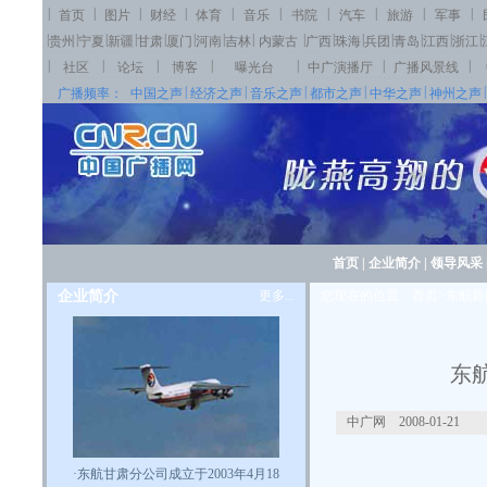
|
|
|
|
|
|
|
|
|
|
首页
图片
财经
体育
音乐
书院
汽车
旅游
军事
|
|
|
|
|
|
|
|
|
|
|
|
|
|
|
贵州
宁夏
新疆
甘肃
厦门
河南
吉林
内蒙古
广西
珠海
兵团
青岛
江西
浙江
|
|
|
|
|
|
|
社区
论坛
博客
曝光台
中广演播厅
广播风景线
|
|
|
|
|
|
广播频率：
中国之声
经济之声
音乐之声
都市之声
中华之声
神州之声
首页
|
企业简介
|
领导风采
企业简介
更多...
您现在的位置：首页>东航新
东
中广网 2008-01-21
·
东航甘肃分公司成立于2003年4月18