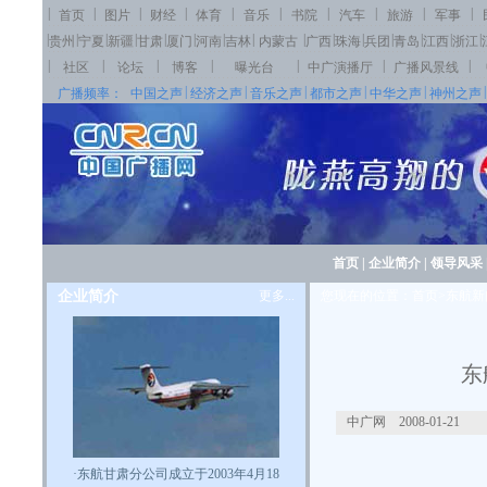
|
|
|
|
|
|
|
|
|
|
首页
图片
财经
体育
音乐
书院
汽车
旅游
军事
|
|
|
|
|
|
|
|
|
|
|
|
|
|
|
贵州
宁夏
新疆
甘肃
厦门
河南
吉林
内蒙古
广西
珠海
兵团
青岛
江西
浙江
|
|
|
|
|
|
|
社区
论坛
博客
曝光台
中广演播厅
广播风景线
|
|
|
|
|
|
广播频率：
中国之声
经济之声
音乐之声
都市之声
中华之声
神州之声
首页
|
企业简介
|
领导风采
企业简介
更多...
您现在的位置：首页>东航新
东
中广网 2008-01-21
·
东航甘肃分公司成立于2003年4月18