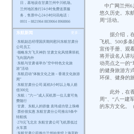
日，基地设在甘肃兰州中川机场。
中广网兰州6月
兰州地区推行24小时免费送票服
悠久历史。东
务，售票中心24小时问讯电话：
周"活动。
0931－8821964 8839064 8968866
东航新闻
更多...
据介绍，在6月
飞机、500多
·
东航副总经理国庆期间慰问东航甘肃分
公司员工
宣传手册、观
·
领略东方飞天神韵 甘肃文化风情乘班机
将开设名人讲
飞向国内外
动亮点之一的
·
东航与甘肃省举办"空中特色文化旅
游"活动
的健身旅游方
·东航启动“体验文化之旅－香港文化旅游
环保、健身的
周”
·
东航甘肃分公司:延机8小时以上每人赔
偿300元
此外，在香港
·
东航：“六一”成人买机票一位儿童可免
周”、“八一建
费随行
的东方文化。
·
甘肃、东航人的骄傲 袁玮成功登上珠峰
·
票价很实惠 东航甘肃分公司推出9条中
转航线
·
270元飞北京 东航甘肃公司飞机票低过
火车票
·
东航甘肃公司推出兰州始发经上海至欧