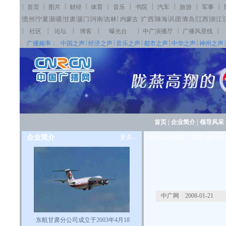
|
|
|
|
|
|
|
|
|
|
首页
图片
财经
体育
音乐
书院
汽车
旅游
军事
|
|
|
|
|
|
|
|
|
|
|
|
|
|
|
贵州
宁夏
新疆
甘肃
厦门
河南
吉林
内蒙古
广西
珠海
兵团
青岛
江西
浙江
|
|
|
|
|
|
|
社区
论坛
博客
曝光台
中广演播厅
广播风景线
|
|
|
|
|
|
广播频率：
中国之声
经济之声
音乐之声
都市之声
中华之声
神州之声
首页
|
企业简介
|
领导风采
企业简介
更多...
您现在的位置：首页>领导风
中广网 2008-01-21
·
东航甘肃分公司成立于2003年4月18