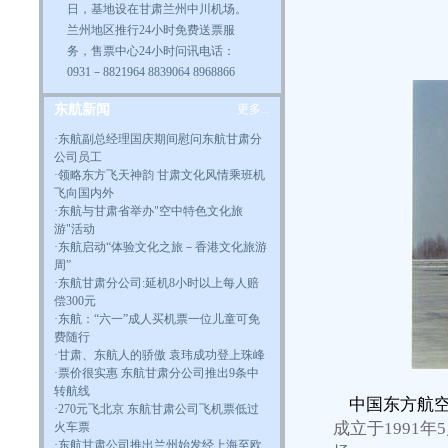
日，基地设在甘肃兰州中川机场。
兰州地区推行24小时免费送票服
务，售票中心24小时问讯电话：
0931－8821964 8839064 8968866
东航新闻
更多...
·
东航副总经理国庆期间慰问东航甘肃分
公司员工
·
领略东方飞天神韵 甘肃文化风情乘班机
飞向国内外
·
东航与甘肃省举办"空中特色文化旅
游"活动
·
东航启动“体验文化之旅－香港文化旅游
周”
·
东航甘肃分公司:延机8小时以上每人赔
偿300元
·
东航：“六一”成人买机票一位儿童可免
费随行
·
甘肃、东航人的骄傲 袁玮成功登上珠峰
·
票价很实惠 东航甘肃分公司推出9条中
转航线
中国东方航空
·
270元飞北京 东航甘肃公司飞机票低过
成立于1991
火车票
·
东航甘肃公司推出兰州始发经上海至欧