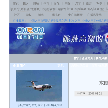
|
|
|
|
|
|
|
|
|
|
首页
图片
财经
体育
音乐
书院
汽车
旅游
军事
|
|
|
|
|
|
|
|
|
|
|
|
|
|
|
贵州
宁夏
新疆
甘肃
厦门
河南
吉林
内蒙古
广西
珠海
兵团
青岛
江西
浙江
|
|
|
|
|
|
|
社区
论坛
博客
曝光台
中广演播厅
广播风景线
|
|
|
|
|
|
广播频率：
中国之声
经济之声
音乐之声
都市之声
中华之声
神州之声
首页
|
企业简介
|
领导风采
企业简介
更多...
您现在的位置：首页>东航新
东
中广网 2008-01-21
·
东航甘肃分公司成立于2003年4月18