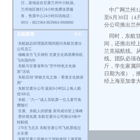
日，基地设在甘肃兰州中川机场。
中广网兰州3月
兰州地区推行24小时免费送票服
务，售票中心24小时问讯电话：
至6月30日（
0931－8821964 8839064 8968866
分公司推出兰
东航新闻
更多...
同时，东航甘肃
间，还推出经
·
东航副总经理国庆期间慰问东航甘肃分
公司员工
兰克福航线。从
·
领略东方飞天神韵 甘肃文化风情乘班机
线。团队必须在
飞向国内外
斤，学生家属同
·
东航与甘肃省举办"空中特色文化旅
游"活动
日期为准），推
·
东航启动“体验文化之旅－香港文化旅游
经上海至加拿大
周”
·
东航甘肃分公司:延机8小时以上每人赔
偿300元
·
东航：“六一”成人买机票一位儿童可免
费随行
·
甘肃、东航人的骄傲 袁玮成功登上珠峰
·
票价很实惠 东航甘肃分公司推出9条中
转航线
·
270元飞北京 东航甘肃公司飞机票低过
火车票
·东航甘肃公司推出兰州始发经上海至欧