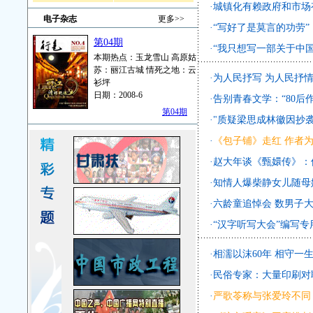
·
城镇化有赖政府和市场
电子杂志
更多>>
·
“写好了是莫言的功劳”
第04期
·
“我只想写一部关于中
本期热点：玉龙雪山 高原姑
苏：丽江古城 情死之地：云
·
为人民抒写 为人民抒情
衫坪
日期：2008-6
·
告别青春文学：“80后
第04期
·
"质疑梁思成林徽因抄
·
《包子铺》走红 作者
·
赵大年谈《甄嬛传》：
·
知情人爆柴静女儿随母姓
·
六龄童追悼会 数男子
·
“汉字听写大会”编写专
·
相濡以沫60年 相守一
·
民俗专家：大量印刷对
·
严歌苓称与张爱玲不同