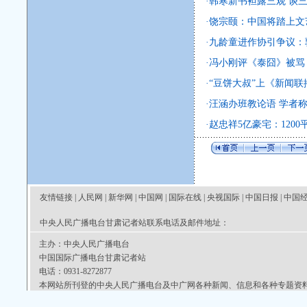
·
韩寒新书袒露三观 谈
·
饶宗颐：中国将踏上文
·
九龄童进作协引争议：
·
冯小刚评《泰囧》被骂 
·
“豆饼大叔”上《新闻联
·
汪涵办班教论语 学者
·
赵忠祥5亿豪宅：120