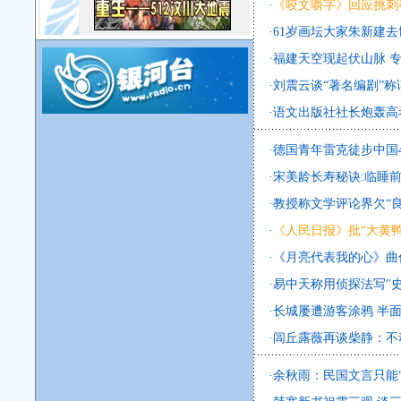
·
《咬文嚼字》回应挑刺
·
61岁画坛大家朱新建去
·
福建天空现起伏山脉 专
·
刘震云谈“著名编剧”称
·
语文出版社社长炮轰高
·
德国青年雷克徒步中国4
·
宋美龄长寿秘诀:临睡
·
教授称文学评论界欠“良
·
《人民日报》批“大黄鸭
·
《月亮代表我的心》曲
·
易中天称用侦探法写"史
·
长城屡遭游客涂鸦 半
·
闾丘露薇再谈柴静：不
·
余秋雨：民国文言只能