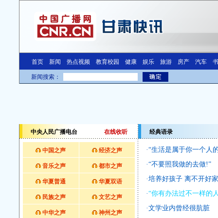
中央人民广播电台
在线收听
经典语录
·
“生活是属于你一个人的
中国之声
经济之声
·
“不要照我做的去做!”
音乐之声
都市之声
·
培养好孩子 离不开好
华夏普通
华夏双语
·
“你有办法过不一样的人
民族之声
文艺之声
·
文学业内曾经很肮脏
中华之声
神州之声