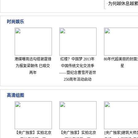
·
为何越休息越
时尚娱乐
港媒曝周迅勾搭谢霆锋
红楼？中国梦 2013年
80年代超美丽的封面
为报复梁朝伟 已暗交
中国传统文化交流季
星
两年
——暨纪念曹雪芹逝世
250周年活动启动
高清组图
【央广独家】实拍北京
【央广独家】实拍北京
[央广独家]建筑大师