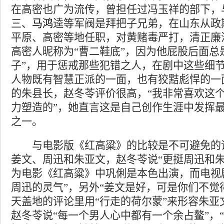
在高密也广为流传，曾担任过冯玉祥的部下，
三、
马鸿
逵等军阀是拜把子兄弟，在山东从政
平原、高密等地任职，对黄赌毒严打，清正廉
高密人昵称为“曹二鞋底”，因为他屁股后面总
子”，用于惩戒那些犯错之人，在剧中这些细
人物既有智慧正派的一面，也有狡黠彪悍的一
的朱县长，赵冬苓评价很高，“我非常喜欢这
力塑造的”，她直言这是自己创作生涯中发挥
之一。
与电影版《红高粱》的比较是不可避免的
姜文、周迅和朱亚文，赵冬苓说“更挺周迅和朱
为电影《红高粱》中巩俐是本色出演，而电视
周迅的灵气”，另外“姜文是好，可是你们不觉
天盖地的评论里用“行走的荷尔蒙”来形容朱亚
赵冬苓说“每一个男人心中都有一个余占鳌”，