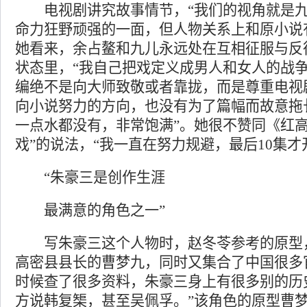
电视剧讲究故事情节，“我们的视角就是九
命力狂野顽强的一面，但人物关系上和原小说
她看来，余占鳌和九儿永远处在互相征服与反
状态里，“我自己把戏定义成男人和女人的战争
编绝不是向大师致敬或者靠拢，而是尊重电视
向小说努力的方向，也没有为了篇幅而故意拖
一点水都没有，非常饱满”。她很不赞同《红高
戏”的说法，“我一直在努力规避，最后10集才
“朱豪三是创作生涯
最满意的角色之一”
写朱豪三这个人物时，赵冬苓参考的原型
高密县县长的曹梦九，同时又集合了中国很多
时候查了很多资料，朱豪三身上有很多别的历
方说韩复榘，甚至吴佩孚。”该角色的原型曹