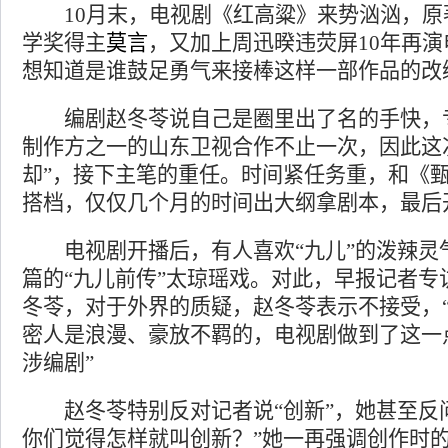
10月末，电视剧《红高粱》来势汹汹，原
学奖得主
莫言
，又加上周迅暌违荧屏10年再
想知道是谁鼓足勇气来接棒这样一部作品的改
编剧赵冬苓说自己是圈里出了名的手快，
制作方之一的山东卫视合作不止一次，因此这
却”，接下主笔的重任。时间紧任务重，和《
搭档，仅仅几个月的时间出大纲拿剧本，最后
电视剧开播后，有人喜欢“九儿”的泼辣灵
篇的“九儿前传”太琼瑶戏。对此，早报记者专
冬苓，对于外界的质疑，赵冬苓表示不接受，
密人是浪漫、豪放不羁的，电视剧做到了这一点
涉编剧”
赵冬苓特别反对记者说“创新”，她甚至反问
你们觉得怎样就叫创新？”她一再强调创作时的