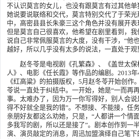
不认识莫言的女儿，也没有跟莫言有过其他单
她说要说联络和交代，莫言特别交代了于荣光
中，高密县县长朱豪三这个角色并没有展开表
但是莫言自己很喜欢，他希望在剧里看到，我
说自己非常佩服莫言的大度，没有干涉，“他
越好，所以几乎没有太多的说法，一直处于观
赵冬苓是电视剧《孔繁森》、《盖世太保
人》、电影《任长霞》等作品的编剧。2013
《红高粱》的拍摄版权，5月赵冬苓开始创作。
苓说一直处于纠结中。一开始，她是“一而再
事。太难办了，因为万一你写得好，别人会说
得不好就全是我的错”。不想接、不能接，任
亲朋好友都这么劝她，只是，“人都讲一个情
多我写的剧，所以还是接了”。剧本创作到一
演、演员敲定的消息，周迅加盟演绎自己笔下