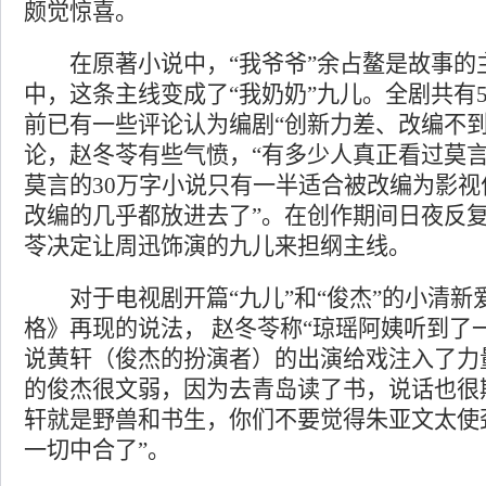
颇觉惊喜。
在原著小说中，“我爷爷”余占鳌是故事的
中，这条主线变成了“我奶奶”九儿。全剧共有
前已有一些评论认为编剧“创新力差、改编不到
论，赵冬苓有些气愤，“有多少人真正看过莫言
莫言的30万字小说只有一半适合被改编为影视
改编的几乎都放进去了”。在创作期间日夜反
苓决定让周迅饰演的九儿来担纲主线。
对于电视剧开篇“九儿”和“俊杰”的小清新
格》再现的说法， 赵冬苓称“琼瑶阿姨听到了
说黄轩（俊杰的扮演者）的出演给戏注入了力
的俊杰很文弱，因为去青岛读了书，说话也很
轩就是野兽和书生，你们不要觉得朱亚文太使
一切中合了”。