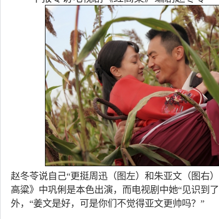
赵冬苓说自己“更挺周迅（图左）和朱亚文（图右）
高粱》中巩俐是本色出演，而电视剧中她“见识到了
外，“姜文是好，可是你们不觉得亚文更帅吗？”