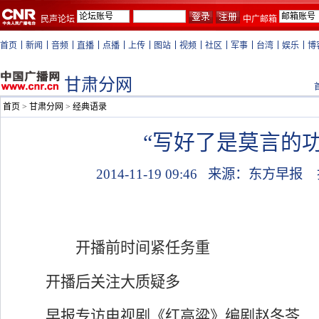
民声论坛
中广邮箱
首页
新闻
音频
直播
点播
上传
图站
视频
社区
军事
台湾
娱乐
博
甘肃分网
首页
>
甘肃分网
>
经典语录
“写好了是莫言的功
2014-11-19 09:46
来源：东方早报
开播前时间紧任务重
开播后关注大质疑多
早报专访电视剧《红高粱》编剧赵冬苓