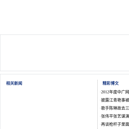
相关新闻
精彩博文
·
2012年度中广
·
披露江青艳事被
·
歌手陈琳故去
·
张伟平张艺谋
·
再谈枪杆子里