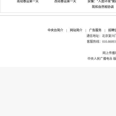
南站春运第一天
西站春运第一天
良镛："人居环境"需
筑和自然相协调
中央台简介
|
网站简介
|
广告服务
|
招聘
通信地址：北京复兴门外
客服热线：010-8609311
网上传播视
中央人民广播电台 版权所