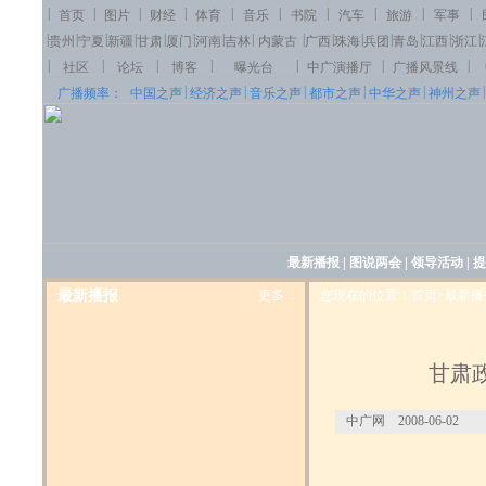
|
|
|
|
|
|
|
|
|
|
首页
图片
财经
体育
音乐
书院
汽车
旅游
军事
|
|
|
|
|
|
|
|
|
|
|
|
|
|
|
贵州
宁夏
新疆
甘肃
厦门
河南
吉林
内蒙古
广西
珠海
兵团
青岛
江西
浙江
|
|
|
|
|
|
|
社区
论坛
博客
曝光台
中广演播厅
广播风景线
|
|
|
|
|
|
广播频率：
中国之声
经济之声
音乐之声
都市之声
中华之声
神州之声
最新播报
|
图说两会
|
领导活动
|
提
最新播报
更多...
您现在的位置：首页>最新播
甘肃
中广网 2008-06-02