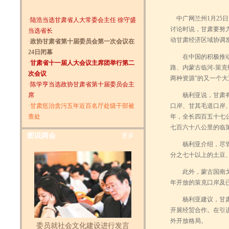
中广网兰州1月25
·
陆浩当选甘肃省人大常委会主任 徐守盛
讨论时说，甘肃要努
当选省长
动甘肃经济区域协调
·
政协甘肃省第十届委员会第一次会议在
24日闭幕
在中国的积极推动配
·
甘肃省十一届人大会议主席团举行第二
路、内蒙古临河-策
次会议
两种资源”的又一个大
·
陈学亨当选政协甘肃省第十届委员会主
席
杨利亚说，甘肃有建
·
甘肃惩治贪污五年近百名厅处级干部被
口岸、甘其毛道口岸
查处
年，全长四百五十七
七百六十八公里的临
图说两会
更多...
杨利亚介绍，尽管蒙
分之七十以上的土豆
此外，蒙古国南戈壁
年开放的策克口岸及
杨利亚建议，甘肃应
开展经贸合作。在引
外开放格局。
委员就社会文化建设进行发言