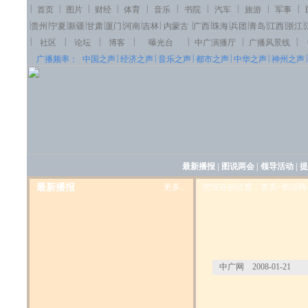
|
|
|
|
|
|
|
|
|
|
首页
图片
财经
体育
音乐
书院
汽车
旅游
军事
|
|
|
|
|
|
|
|
|
|
|
|
|
|
|
贵州
宁夏
新疆
甘肃
厦门
河南
吉林
内蒙古
广西
珠海
兵团
青岛
江西
浙江
|
|
|
|
|
|
|
社区
论坛
博客
曝光台
中广演播厅
广播风景线
|
|
|
|
|
|
广播频率：
中国之声
经济之声
音乐之声
都市之声
中华之声
神州之声
最新播报
|
图说两会
|
领导活动
|
提
最新播报
更多...
您现在的位置：首页>图说两
中广网 2008-01-21