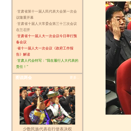
·
甘肃省第十一届人民代表大会第一次会
议隆重开幕
·
甘肃省十届人大常委会第三十三次会议
在兰召开
·
甘肃省十一届人大一次会议今日举行预
备会议
·
省十一届人大一次会议《政府工作报
告》解读
·
甘肃人代会特写：“我在履行人大代表的
责任！”
图说两会
更多...
少数民族代表在行使表决权