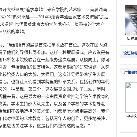
展开大型巡展“追求卓越：来自学院的艺术家——首届油画
黎举办的“追求卓越——2014中法青年油画家艺术交流展”之后
追求卓越”也代表着北京大韵堂艺术机构一贯秉持的学术立
神品格的卓越。
：“我们所有的展览首先把学术放在首位。这次在国内的
请了他们的导师共同参加。这样一种策展模式，应该说是有
国13所艺术院校联合在一起来办这次巡展，从模向上，你可
探索，包括他们的语言特色，这都是很好的研究课题。从竖
比较脍炙人口的大腕、大师们，这次让导师带着学生去展
信心，也能让人们看到学院里的师承关系，包括创作的年代
义的一种呈现。第三个，这次展览全国规划了11站，历时一
历程来看，这是最大的一次由民资企业推动学院艺术教育的
央美，学术主持邵大箴先生，以及各个学校的学术指导老
括我们在各地选择的美术馆，也都是学术级别最高的。我们
年代对中国的艺术教育，包括青年人的创作，更多地关注，
家更应该关注学术，这是我们希望传达的理念。”