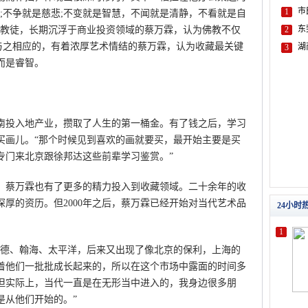
;不争就是慈悲;不变就是智慧，不闻就是清静，不看就是自
佛教徒，长期沉浮于商业投资领域的蔡万霖，认为佛教不仅
。与之相应的，有着浓厚艺术情结的蔡万霖，认为收藏最关键
而是睿智。
投入地产业，攒取了人生的第一桶金。有了钱之后，学习
买画儿。“那个时候见到喜欢的画就要买，最开始主要是买
专门来北京跟徐邦达这些前辈学习鉴赏。”
蔡万霖也有了更多的精力投入到收藏领域。二十余年的收
厚的资历。但2000年之后，蔡万霖已经开始对当代艺术品
德、翰海、太平洋，后来又出现了像北京的保利，上海的
着他们一批批成长起来的，所以在这个市场中露面的时间多
但实际上，当代一直是在无形当中进入的，我身边很多朋
是从他们开始的。”