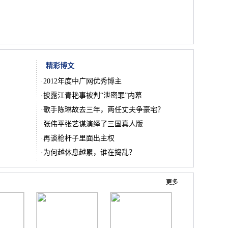
精彩博文
·
2012年度中广网优秀博主
·
披露江青艳事被判“泄密罪”内幕
·
歌手陈琳故去三年，两任丈夫争豪宅？
·
张伟平张艺谋演绎了三国真人版
·
再谈枪杆子里面出主权
·
为何越休息越累，谁在捣乱？
更多