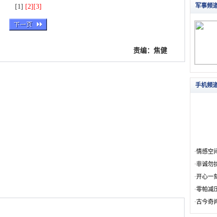
[1]
[2]
[3]
责编：焦健