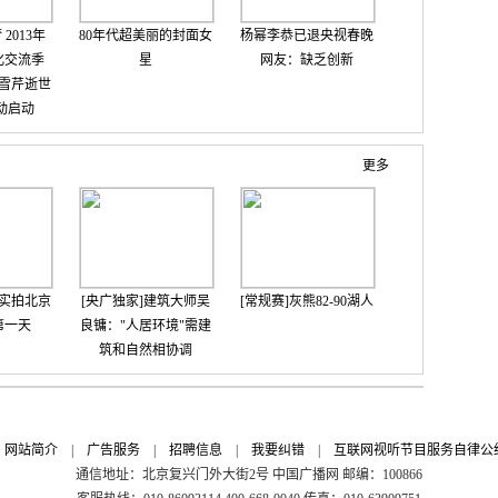
2013年
80年代超美丽的封面女
杨幂李恭已退央视春晚
化交流季
星
网友：缺乏创新
雪芹逝世
活动启动
更多
实拍北京
[央广独家]建筑大师吴
[常规赛]灰熊82-90湖人
第一天
良镛："人居环境"需建
筑和自然相协调
|
网站简介
|
广告服务
|
招聘信息
|
我要纠错
|
互联网视听节目服务自律公
通信地址：北京复兴门外大街2号 中国广播网 邮编：100866