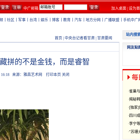
中广邮箱
加入桌面
|
设为首
频
社区
军事
台湾
娱乐
博客
教育
汽车
地方分网
广播联盟
手机中广
首页
|
中央台记者看甘肃
|
甘肃要闻
藏拼的不是金钱，而是睿智
 16:18
来源：雅昌艺术网
打印本页
关闭