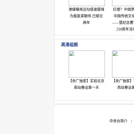
港媒曝周迅勾搭谢霆锋
红楼？中国梦 
为报复梁朝伟 已暗交
中国传统文
两年
——暨纪念曹
250周年
高清组图
【央广独家】实拍北京
【央广独家】
南站春运第一天
西站春运
中央台简介