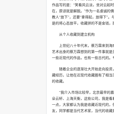
作品写的是：“笑看风云淡，坐对云起时
在，原谅就是解脱。”作为一名虔诚的
教人“放下”，还要“拿得起，放得下”
是的将心态放平，收藏拼的不是金钱，
从个人收藏到建立机构
上世纪八十年代末，蔡万霖来到海南
艺术出身的蔡万霖想到的第一件事就是
一些近现代的作品，也有一些古代的。
随着企业的逐渐壮大开始走向投资，
藏经历，让他在近现代收藏圈有了相当深
的收藏。
“我介入市场比较早，北京最早的嘉
朵云轩、上海天衡，这些公司，我是看
一点，大家都认为我是收藏近现代的，
友，同学都是当代艺术家，当代的收藏