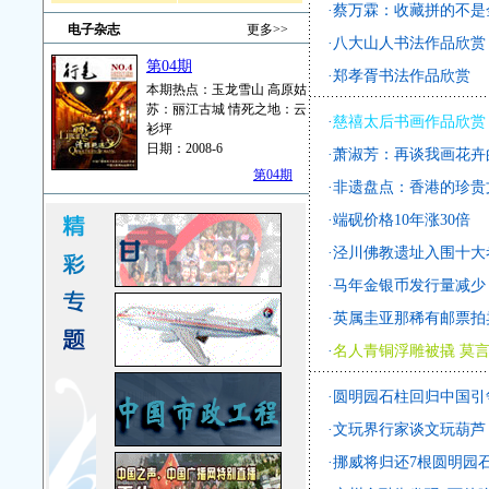
·
蔡万霖：收藏拼的不是
电子杂志
更多>>
·
八大山人书法作品欣赏
第04期
·
郑孝胥书法作品欣赏
本期热点：玉龙雪山 高原姑
苏：丽江古城 情死之地：云
·
慈禧太后书画作品欣赏
衫坪
日期：2008-6
·
萧淑芳：再谈我画花卉
第04期
·
非遗盘点：香港的珍贵
·
端砚价格10年涨30倍
·
泾川佛教遗址入围十大
·
马年金银币发行量减少
·
英属圭亚那稀有邮票拍卖
·
名人青铜浮雕被撬 莫
·
圆明园石柱回归中国引
·
文玩界行家谈文玩葫芦
·
挪威将归还7根圆明园