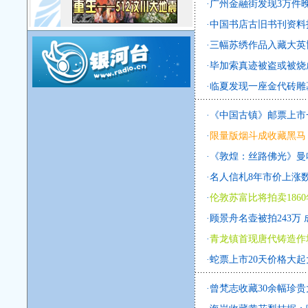
·
广州金融街发现3万件
·
中国书店古旧书刊资料拍
·
三幅苏绣作品入藏大英
·
毕加索真迹被盗或被烧
·
临夏发现一座金代砖雕
·
《中国古镇》邮票上市
·
限量版烟斗成收藏黑马 
·
《敦煌：丝路佛光》曼
·
名人信札8年市价上涨
·
伦敦苏富比将拍卖186
·
顾景舟名壶被拍243万
·
青龙镇首现唐代铸造作
·
蛇票上市20天价格大起
·
曾梵志收藏30余幅珍