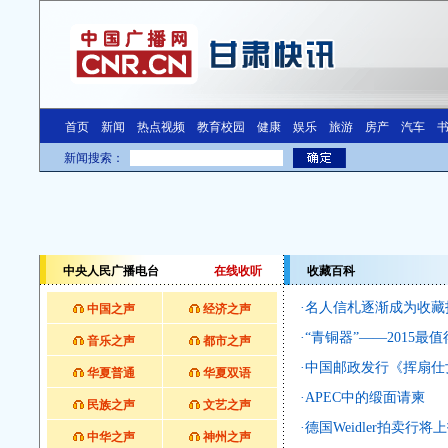
中央人民广播电台
在线收听
收藏百科
·
名人信札逐渐成为收藏
中国之声
经济之声
·
“青铜器”——2015最
音乐之声
都市之声
·
中国邮政发行《挥扇仕
华夏普通
华夏双语
·
APEC中的缎面请柬
民族之声
文艺之声
·
德国Weidler拍卖行
中华之声
神州之声