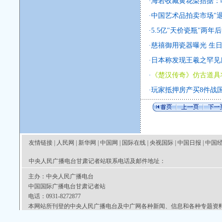
·
海岩收藏黄花梨拮据：吃
·
中国艺术品拍卖市场"退
·
5.5亿"天价瓷瓶"两年
·
慈禧御用瓷器曝光 生日
·
日本称发现王羲之罕见
·
《楚汉传奇》仿古道具
·
玩家抵押房产买8件战