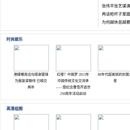
·
张伟平张艺谋
·
再谈枪杆子里
·
为何越休息越
时尚娱乐
港媒曝周迅勾搭谢霆锋
红楼？中国梦 2013年
80年代超美丽的封面
为报复梁朝伟 已暗交
中国传统文化交流季
星
两年
——暨纪念曹雪芹逝世
250周年活动启动
高清组图