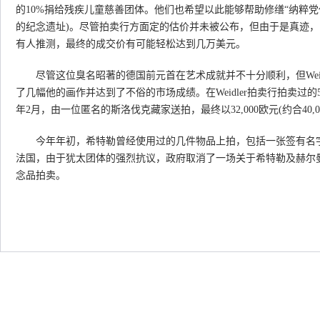
的10%捐给残疾儿童慈善团体。他们也希望以此能够帮助修缮“纳粹党
的纪念遗址)。尽管拍卖行方面定的估价并未被公布，但由于是真迹
有人推测，最终的成交价有可能轻松达到几万美元。
尽管这位臭名昭著的德国前元首在艺术成就并不十分顺利，但Weid
了几幅他的画作并达到了不俗的市场成绩。在Weidler拍卖行拍卖过的
年2月，由一位匿名的斯洛伐克藏家送拍，最终以32,000欧元(约合40,0
今年年初，希特勒曾经使用过的几件物品上拍，包括一张签有名字
法国，由于犹太团体的强烈抗议，政府取消了一场关于希特勒及赫尔
念品拍卖。