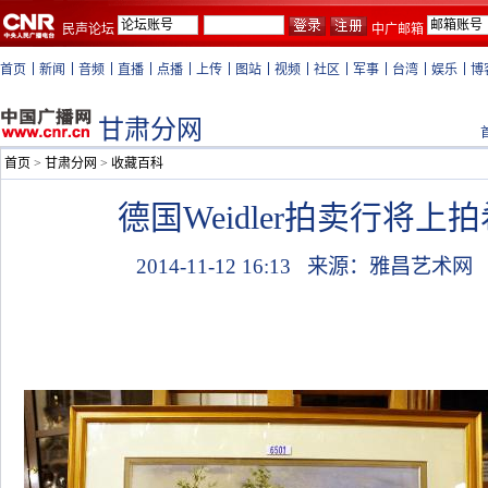
民声论坛
中广邮箱
首页
新闻
音频
直播
点播
上传
图站
视频
社区
军事
台湾
娱乐
博
甘肃分网
首页
>
甘肃分网
>
收藏百科
德国Weidler拍卖行将上
2014-11-12 16:13
来源：雅昌艺术