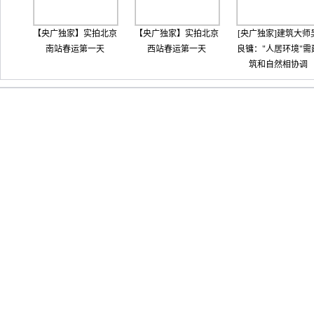
【央广独家】实拍北京
【央广独家】实拍北京
[央广独家]建筑大师
南站春运第一天
西站春运第一天
良镛："人居环境"需
筑和自然相协调