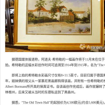
据德国媒体报道称，阿道夫·希特勒的一幅画作将于11月末在位于纽伦
拍。希特勒的这幅水彩创作时间可追溯至1914年到1915年，名为“The Old 
即将上拍的希特勒水彩画尺寸仅有8×11.5英寸，目前归属于德国黑
年，姐妹俩的祖父从一家慕尼黑画廊购得该画，并附有一份希特勒的参谋长Ma
Albert Bormann所开具的保真证书。自该画创作完成后，画作就
林根州，后来又被从当时的东德私运到了黑森州。
据悉，“The Old Town Hall”的起拍价为4,500欧元(约合5,6