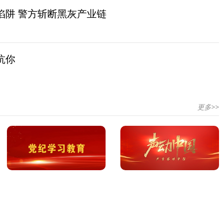
陷阱 警方斩断黑灰产业链
坑你
更多>>