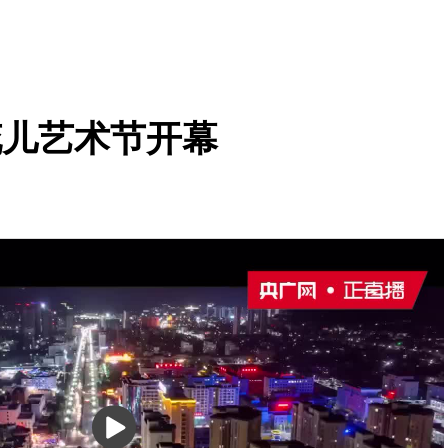
花儿艺术节开幕
播
放