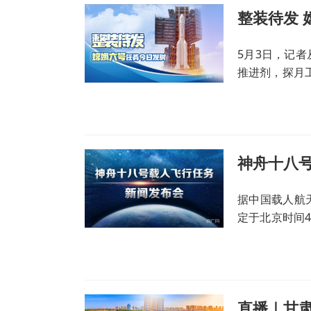
整装待发 
5月3日，记
推进剂，探月工
首选发射窗口瞄
神舟十八
据中国载人航
定于北京时间
行任务新闻发
直播｜甘