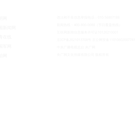
违法和不良信息举报电话：010-56807188
明网
新闻热线：400-800-0088（节目覆盖热线）
国新闻网
互联网新闻信息服务许可证10120210001
青在线
京ICP备2021013708号
京公网安备11010602007741
国军网
中央广播电视总台 央广网
央广网文化传媒有限公司 版权所有
治网