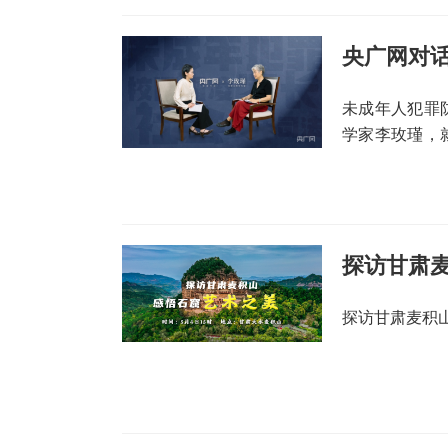
未成年人犯罪
学家李玫瑾，
展开探讨。
探访甘肃麦
探访甘肃麦积