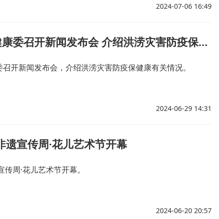
个合同项目，将在本届“兰洽会”上签约。7月6日下午17:00，庆
2024-07-06 16:49
项目推介会暨签约仪式将在兰州富力万达文华酒店举办。
国家卫生健康委召开新闻发布会 介绍洪涝灾害防疫保健康有关情况
委召开新闻发布会，介绍洪涝灾害防疫保健康有关情况。
2024-06-29 14:31
县非遗宣传周·花儿艺术节开幕
遗宣传周·花儿艺术节开幕。
2024-06-20 20:57