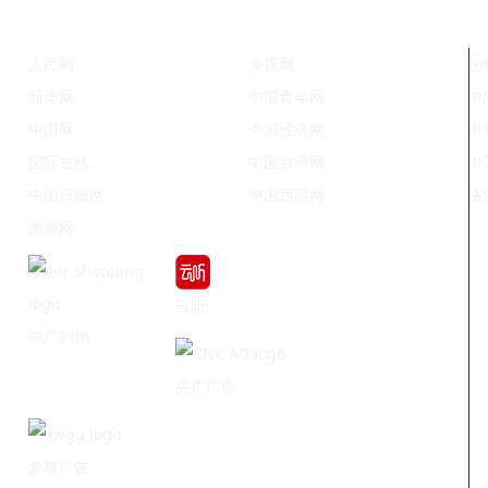
人民网
央视网
光
新华网
中国青年网
中
中国网
中国经济网
中
国际在线
中国台湾网
中
中国日报网
中国西藏网
法
海外网
云听
央广购物
央广广告
象舞广告