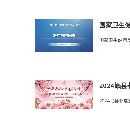
谈，达成了81
阳市招商引资
国家卫生健康
2024岷
2024岷县非