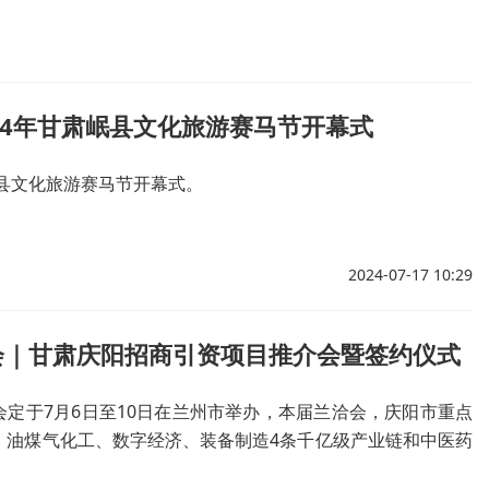
24年甘肃岷县文化旅游赛马节开幕式
岷县文化旅游赛马节开幕式。
2024-07-17 10:29
会｜甘肃庆阳招商引资项目推介会暨签约仪式
会定于7月6日至10日在兰州市举办，本届兰洽会，庆阳市重点
、油煤气化工、数字经济、装备制造4条千亿级产业链和中医药
游、现代农业、绿色环保4条百亿级产业链，积极对接、多方洽