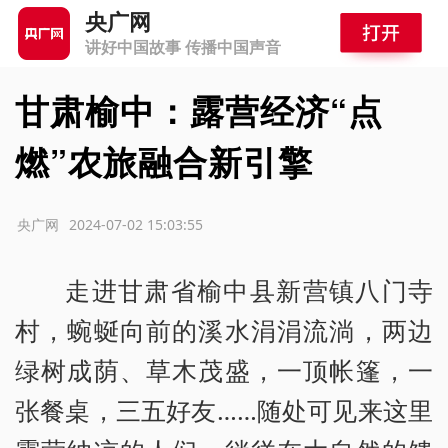
央广网
讲好中国故事 传播中国声音
甘肃榆中：露营经济“点
燃”农旅融合新引擎
源：央广网
2024-07-02 15:03:55
走进甘肃省榆中县新营镇八门寺
村，蜿蜒向前的溪水涓涓流淌，两边
绿树成荫、草木茂盛，一顶帐篷，一
张餐桌，三五好友……随处可见来这里