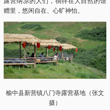
露营纳凉的人们，徜徉在大自然的馈
赠里，悠闲自在、心旷神怡。
榆中县新营镇八门寺露营基地（张文
摄）