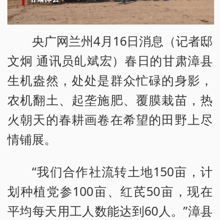
央广网兰州4月16日消息（记者邸
文炯 通讯员癿斌宏）春日的甘肃漳县
生机盎然，处处是群众忙碌的身影，
农机翻土、起垄施肥、覆膜栽苗，热
火朝天的春耕画卷在希望的田野上尽
情铺展。
“我们合作社流转土地150亩，计
划种植党参100亩、红芪50亩，现在
平均每天用工人数能达到60人。”漳县