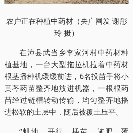
农户正在种植中药材（央广网发 谢彤
玲 摄）
在漳县武当乡李家河村中药材种
植基地，一台大型拖拉机拉着中药材
根茎播种机缓缓前进，6名投苗手将小
黄芩药苗整齐地放进机器，一根根药
苗经过链槽转动传输，均匀整齐地播
进松软的土层中，随后被覆土压平。
“耕地、开行、插苗、施肥、覆