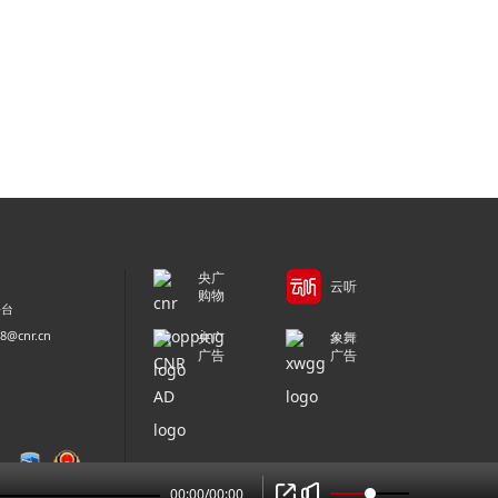
央广
云听
购物
平台
@cnr.cn
央广
象舞
广告
广告
00:00
/
00:00