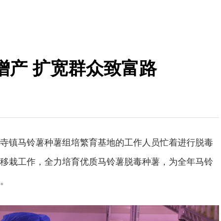
增产 扩宽群众致富路
寺镇马铃薯种薯组培繁育基地的工作人员忙着进行脱毒
移栽工作，全力培育优质马铃薯脱毒种薯，为全年马铃
。