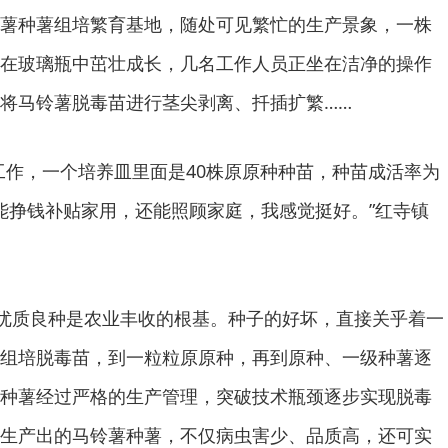
薯种薯组培繁育基地，随处可见繁忙的生产景象，一株
在玻璃瓶中茁壮成长，几名工作人员正坐在洁净的操作
将马铃薯脱毒苗进行茎尖剥离、扦插扩繁……
工作，一个培养皿里面是40株原原种种苗，种苗成活率为
既能挣钱补贴家用，还能照顾家庭，我感觉挺好。”红寺镇
，优质良种是农业丰收的根基。种子的好坏，直接关乎着一
组培脱毒苗，到一粒粒原原种，再到原种、一级种薯逐
种薯经过严格的生产管理，突破技术瓶颈逐步实现脱毒
生产出的马铃薯种薯，不仅病虫害少、品质高，还可实