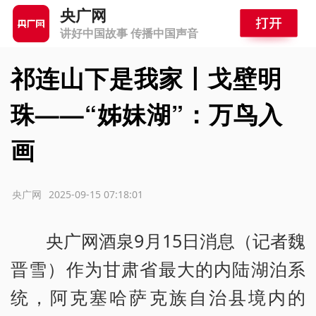
央广网
讲好中国故事 传播中国声音
祁连山下是我家丨戈壁明
珠——“姊妹湖”：万鸟入
画
源：央广网
2025-09-15 07:18:01
央广网酒泉9月15日消息（记者魏
晋雪）作为甘肃省最大的内陆湖泊系
统，阿克塞哈萨克族自治县境内的