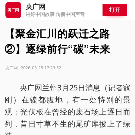
央广网
讲好中国故事 传播中国声音
【聚金汇川的跃迁之路
②】逐绿前行“碳”未来
源：央广网
2026-03-25 17:29:52
央广网兰州3月25日消息（记者寇
刚）在镍都腹地，有一处特别的景
观：光伏板在曾经的废石场上逐日而
列，昔日寸草不生的尾矿库披上了绿