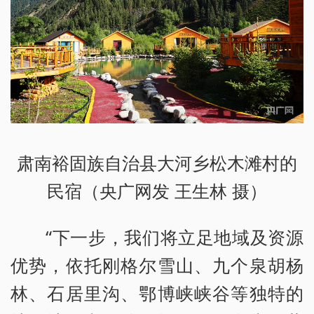
肃南裕固族自治县大河乡松木滩村的
民宿（央广网发 王生林 摄）
“下一步，我们将立足地域及资源
优势，依托刚格尔雪山、九个泉胡杨
林、石居里沟、鄂博峡峡谷等独特的