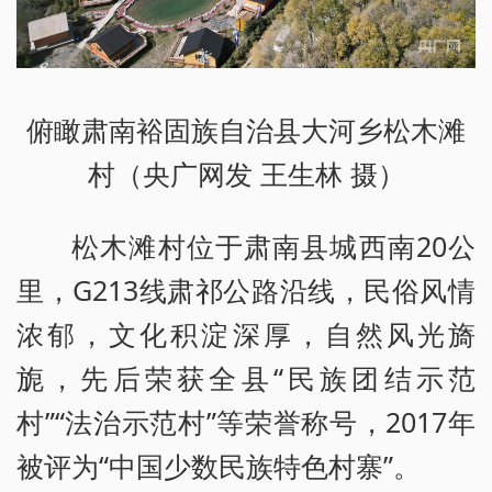
俯瞰肃南裕固族自治县大河乡松木滩
村（央广网发 王生林 摄）
松木滩村位于肃南县城西南20公
里，G213线肃祁公路沿线，民俗风情
浓郁，文化积淀深厚，自然风光旖
旎，先后荣获全县“民族团结示范
村”“法治示范村”等荣誉称号，2017年
被评为“中国少数民族特色村寨”。