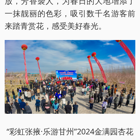
放，芳香袭人，为春日的大地增添了
一抹靓丽的色彩，吸引数千名游客前
来踏青赏花，感受美好春光。
“彩虹张掖·乐游甘州”2024金满园杏花