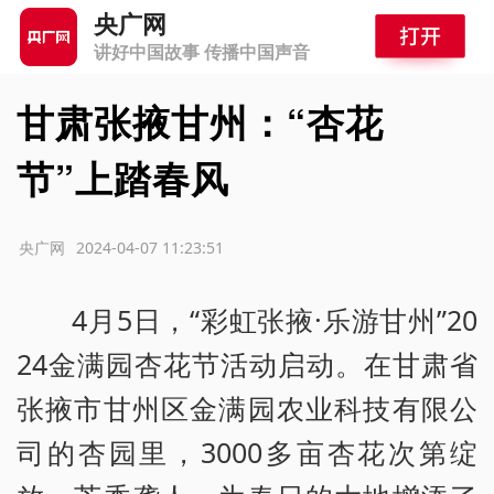
央广网
讲好中国故事 传播中国声音
甘肃张掖甘州：“杏花
节”上踏春风
源：央广网
2024-04-07 11:23:51
4月5日，“彩虹张掖·乐游甘州”20
24金满园杏花节活动启动。在甘肃省
张掖市甘州区金满园农业科技有限公
司的杏园里，3000多亩杏花次第绽