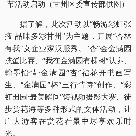
节活动启动（甘州区委宣传部供图）
据了解，此次活动以“畅游彩虹张
掖·品味多彩甘州”为主题，开展“杏林
有我”女企业家汉服秀、“杏”会金满园
掼蛋比赛、“我在金满园有棵树”认养、
翰墨怡情·金满园“杏”福花开书画写
生、“金满园”杯“三行情诗”创作、“彩
虹田园·最美瞬间”短视频摄影大赛、徒
步赏花海等多种形式的文体活动，让
广大游客在赏花看景中尽享欢乐时
光。