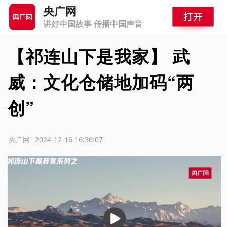
央广网
讲好中国故事 传播中国声音
【祁连山下是我家】 武
威：文化仓储地加码“两
创”
源：央广网
2024-12-16 16:36:07
播
放