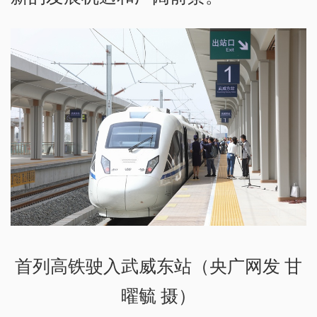
首列高铁驶入武威东站（央广网发 甘
曜毓 摄）