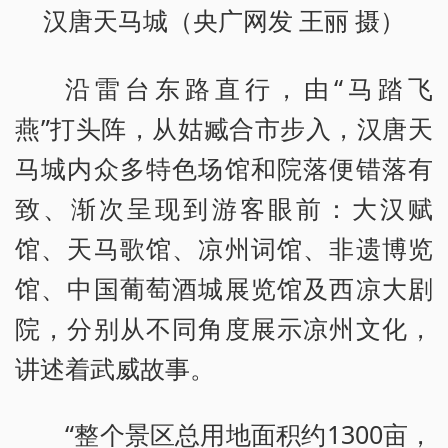
汉唐天马城（央广网发 王丽 摄）
沿雷台东路直行，由“马踏飞
燕”打头阵，从姑臧合市步入，汉唐天
马城内众多特色场馆和院落便错落有
致、渐次呈现到游客眼前：大汉赋
馆、天马歌馆、凉州词馆、非遗博览
馆、中国葡萄酒城展览馆及西凉大剧
院，分别从不同角度展示凉州文化，
讲述着武威故事。
“整个景区总用地面积约1300亩，