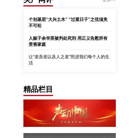
个别基层“大兴土木” “过紧日子”之弦须臾
不可松
人贩子余华英被判处死刑 用正义告慰所有
受害家庭
让“老吾老以及人之老”照进我们每个人的生
活
精品栏目