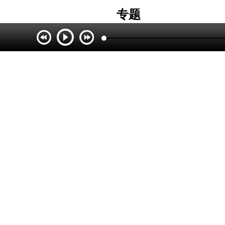
专题
人民网
央视网
光明网
新华网
中国青年网
中国新闻网
中国网
中国经济网
中青在线
国际在线
中国台湾网
中国军网
中国日报网
中国西藏网
法治网
海外网