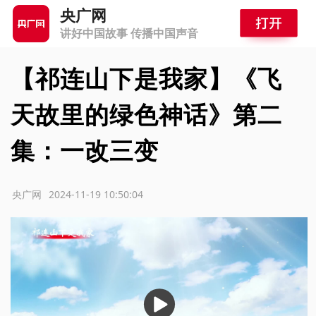
央广网
讲好中国故事 传播中国声音
【祁连山下是我家】《飞
天故里的绿色神话》第二
集：一改三变
源：央广网
2024-11-19 10:50:04
播
放