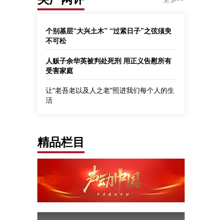
个别基层“大兴土木” “过紧日子”之弦须臾
不可松
人贩子余华英被判处死刑 用正义告慰所有
受害家庭
让“老吾老以及人之老”照进我们每个人的生
活
精品栏目