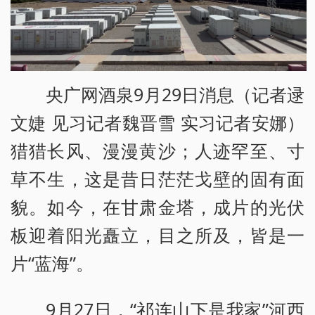
央广网酒泉9月29日消息（记者逯
文婕 见习记者魏晋雪 实习记者安娜）
猎猎长风、漫漫黄沙；人迹罕至、寸
草不生，这是昔日茫茫戈壁的固有面
貌。如今，在甘肃金塔，成片的光伏
板迎着阳光矗立，目之所及，皆是一
片“蓝海”。
9月27日，“祁连山下是我家”河西