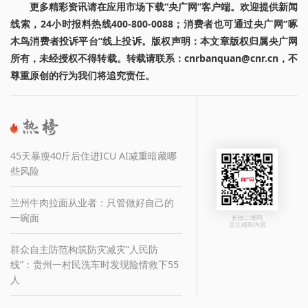
更多精彩资讯请在应用市场下载“央广网”客户端。欢迎提供新闻
线索，24小时报料热线400-800-0088；消费者也可通过央广网“啄
木鸟消费者投诉平台”线上投诉。版权声明：本文章版权归属央广网
所有，未经授权不得转载。转载请联系：cnrbanquan@cnr.cn，不
尊重原创的行为我们将追究责任。
45天暴瘦40斤后住进ICU AI减重暗藏哪
些风险
兰州牛肉拉面从业者：只管做好自己的
一碗面
长按二维码
关注精彩内容
群众自主防范构筑防灾减灾“人民防
线”：贵州一村民洗车时发现险情救下55
人