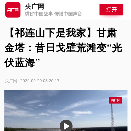
央广网
讲好中国故事 传播中国声音
【祁连山下是我家】甘肃
金塔：昔日戈壁荒滩变“光
伏蓝海”
源：央广网
2024-09-29 08:20:13
播
放