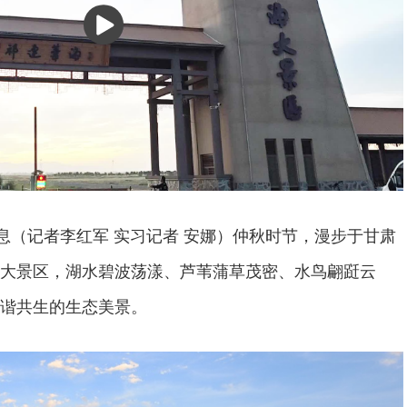
播
放
消息（记者李红军 实习记者 安娜）仲秋时节，漫步于甘肃
大景区，湖水碧波荡漾、芦苇蒲草茂密、水鸟翩跹云
谐共生的生态美景。