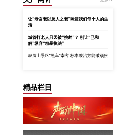
让“老吾老以及人之老”照进我们每个人的生
活
城管打老人只因被“挑衅”？ 别让“已和
解”纵容“粗暴执法”
峨眉山景区“黑车”宰客 标本兼治方能破顽疾
精品栏目