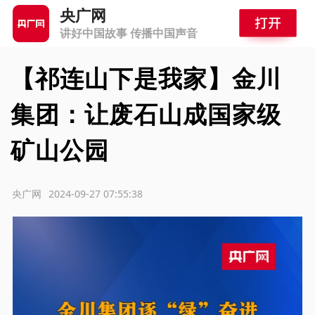
央广网
讲好中国故事 传播中国声音
【祁连山下是我家】金川
集团：让废石山成国家级
矿山公园
源：央广网
2024-09-27 07:55:38