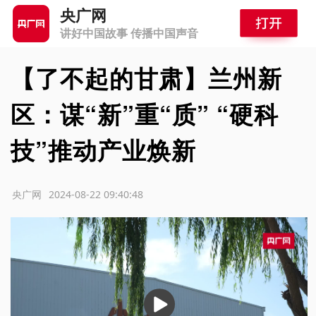
央广网
讲好中国故事 传播中国声音
【了不起的甘肃】兰州新
区：谋“新”重“质” “硬科
技”推动产业焕新
源：央广网
2024-08-22 09:40:48
播
放