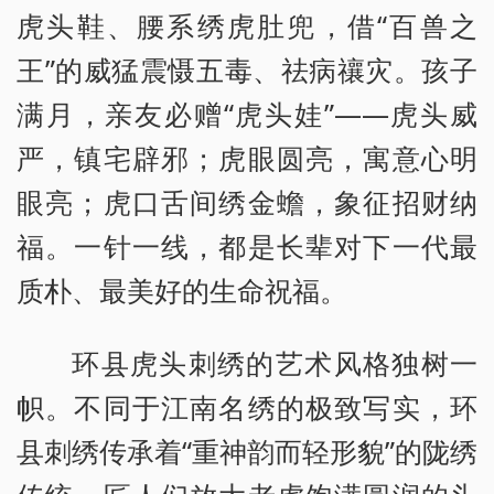
虎头鞋、腰系绣虎肚兜，借“百兽之
王”的威猛震慑五毒、祛病禳灾。孩子
满月，亲友必赠“虎头娃”——虎头威
严，镇宅辟邪；虎眼圆亮，寓意心明
眼亮；虎口舌间绣金蟾，象征招财纳
福。一针一线，都是长辈对下一代最
质朴、最美好的生命祝福。
环县虎头刺绣的艺术风格独树一
帜。不同于江南名绣的极致写实，环
县刺绣传承着“重神韵而轻形貌”的陇绣