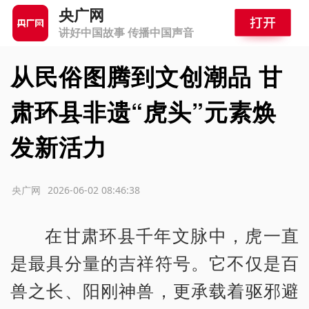
央广网
讲好中国故事 传播中国声音
从民俗图腾到文创潮品 甘
肃环县非遗“虎头”元素焕
发新活力
源：央广网
2026-06-02 08:46:38
在甘肃环县千年文脉中，虎一直
是最具分量的吉祥符号。它不仅是百
兽之长、阳刚神兽，更承载着驱邪避