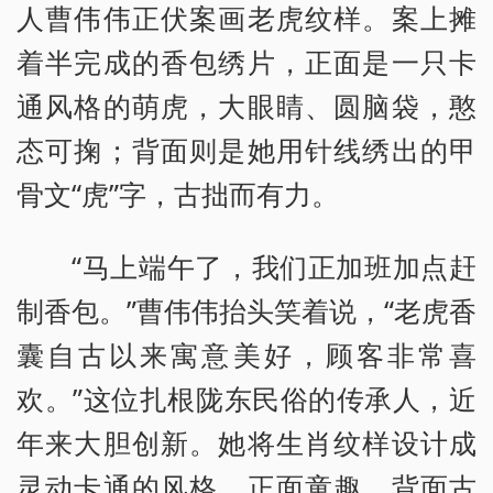
人曹伟伟正伏案画老虎纹样。案上摊
着半完成的香包绣片，正面是一只卡
通风格的萌虎，大眼睛、圆脑袋，憨
态可掬；背面则是她用针线绣出的甲
骨文“虎”字，古拙而有力。
“马上端午了，我们正加班加点赶
制香包。”曹伟伟抬头笑着说，“老虎香
囊自古以来寓意美好，顾客非常喜
欢。”这位扎根陇东民俗的传承人，近
年来大胆创新。她将生肖纹样设计成
灵动卡通的风格，正面童趣，背面古