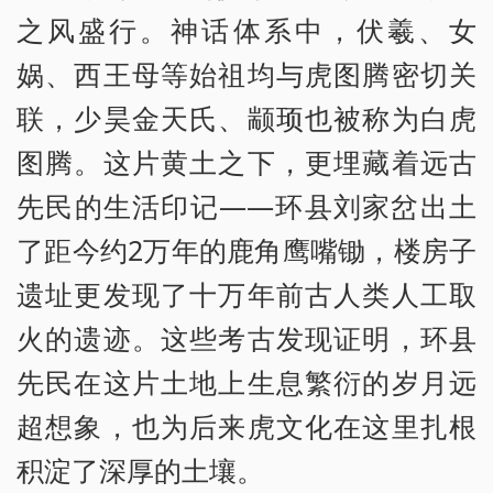
之风盛行。神话体系中，伏羲、女
娲、西王母等始祖均与虎图腾密切关
联，少昊金天氏、颛顼也被称为白虎
图腾。这片黄土之下，更埋藏着远古
先民的生活印记——环县刘家岔出土
了距今约2万年的鹿角鹰嘴锄，楼房子
遗址更发现了十万年前古人类人工取
火的遗迹。这些考古发现证明，环县
先民在这片土地上生息繁衍的岁月远
超想象，也为后来虎文化在这里扎根
积淀了深厚的土壤。