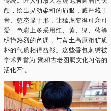
传统。匠人们放大老虎饱满圆润的头
颅，绘出灵动柔和的眉眼，威严藏于
骨、憨态显于形，让猛虎变得可亲可
爱。色彩上多采用红、黄、绿、蓝等
明艳热烈的色调，与黄土高原粗犷质
朴的气质相得益彰。这些香包刺绣被
学术界誉为“聚积古老图腾文化习俗的
活化石”。