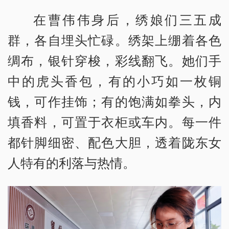
在曹伟伟身后，绣娘们三五成
群，各自埋头忙碌。绣架上绷着各色
绸布，银针穿梭，彩线翻飞。她们手
中的虎头香包，有的小巧如一枚铜
钱，可作挂饰；有的饱满如拳头，内
填香料，可置于衣柜或车内。每一件
都针脚细密、配色大胆，透着陇东女
人特有的利落与热情。