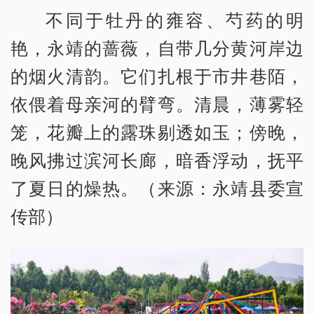
不同于牡丹的雍容、芍药的明
艳，永靖的蔷薇，自带几分黄河岸边
的烟火清韵。它们扎根于市井巷陌，
依偎着母亲河的臂弯。清晨，薄雾轻
笼，花瓣上的露珠剔透如玉；傍晚，
晚风拂过滨河长廊，暗香浮动，抚平
了夏日的燥热。（来源：永靖县委宣
传部）