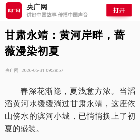
央广网
讲好中国故事 传播中国声音
甘肃永靖：黄河岸畔，蔷
薇漫染初夏
源：央广网
2026-05-31 09:28:57
春深花渐隐，夏浅意方浓。当滔
滔黄河水缓缓淌过甘肃永靖，这座依
山傍水的滨河小城，已悄悄换上了初
夏的盛装。