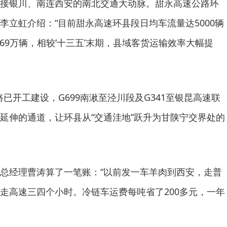
接银川、南连西安的南北交通大动脉。甜永高速公路环
李立虹介绍：“目前甜永高速环县段日均车流量达5000辆
.69万辆，相较‘十三五’末期，县域客货运输效率大幅提
路已开工建设，G699南湫至泾川段及G341至银昆高速联
延伸的通道，让环县从“交通洼地”跃升为甘陕宁交界处的
总经理曹涛算了一笔账：“以前发一车羊肉到西安，走普
走高速三四个小时。冷链车运费每吨省了200多元，一年