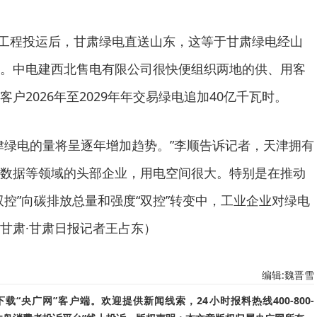
入鲁工程投运后，甘肃绿电直送山东，这等于甘肃绿电经山
。中电建西北售电有限公司很快便组织两地的供、用客
户2026年至2029年年交易绿电追加40亿千瓦时。
津绿电的量将呈逐年增加趋势。”李顺告诉记者，天津拥有
数据等领域的头部企业，用电空间很大。特别是在推动
双控”向碳排放总量和强度“双控”转变中，工业企业对绿电
甘肃·甘肃日报记者王占东）
编辑:魏晋雪
“央广网”客户端。欢迎提供新闻线索，24小时报料热线400-800-