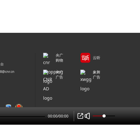
央广
云听
购物
平台
@cnr.cn
央广
象舞
广告
广告
00:00
/
00:00