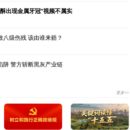
桃酥出现金属牙冠”视频不属实
致八级伤残 该由谁来赔？
陷阱 警方斩断黑灰产业链
更多>>