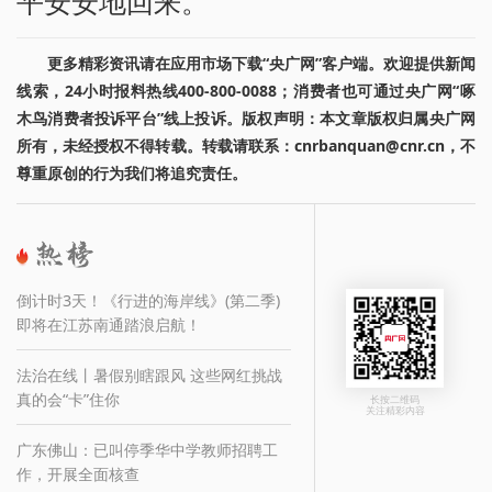
平安安地回来。”
更多精彩资讯请在应用市场下载“央广网”客户端。欢迎提供新闻
线索，24小时报料热线400-800-0088；消费者也可通过央广网“啄
木鸟消费者投诉平台”线上投诉。版权声明：本文章版权归属央广网
所有，未经授权不得转载。转载请联系：cnrbanquan@cnr.cn，不
尊重原创的行为我们将追究责任。
倒计时3天！《行进的海岸线》(第二季)
即将在江苏南通踏浪启航！
法治在线丨暑假别瞎跟风 这些网红挑战
真的会“卡”住你
长按二维码
关注精彩内容
广东佛山：已叫停季华中学教师招聘工
作，开展全面核查