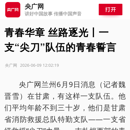
央广网
讲好中国故事 传播中国声音
青春华章 丝路逐光丨一
支“尖刀”队伍的青春誓言
源：央广网
2026-06-09 12:02:19
央广网兰州6月9日消息（记者魏
晋雪）在甘肃，有这样一支队伍。他
们平均年龄不到三十岁，他们是甘肃
省消防救援总队特勤支队——一支省