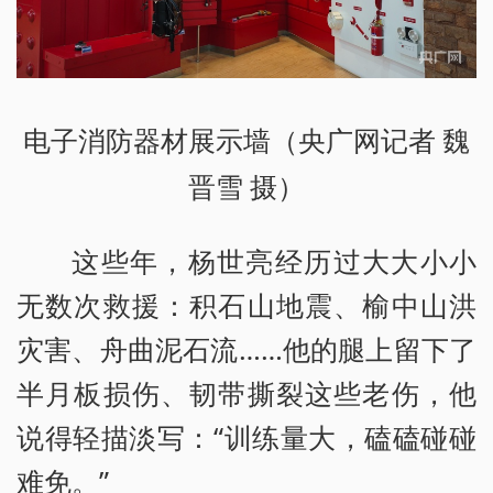
电子消防器材展示墙（央广网记者 魏
晋雪 摄）
这些年，杨世亮经历过大大小小
无数次救援：积石山地震、榆中山洪
灾害、舟曲泥石流……他的腿上留下了
半月板损伤、韧带撕裂这些老伤，他
说得轻描淡写：“训练量大，磕磕碰碰
难免。”