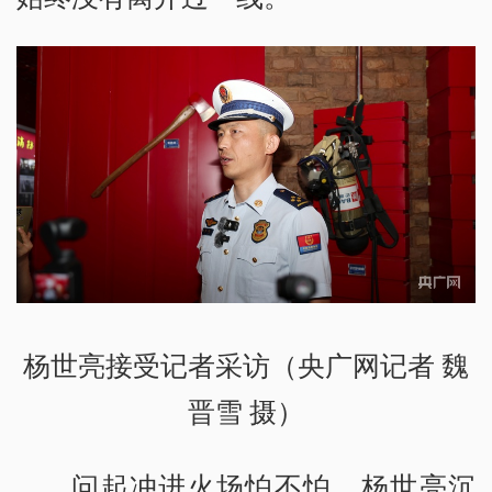
杨世亮接受记者采访（央广网记者 魏
晋雪 摄）
问起冲进火场怕不怕，杨世亮沉