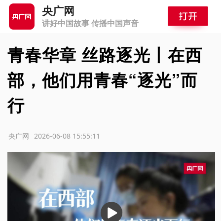
央广网
讲好中国故事 传播中国声音
青春华章 丝路逐光丨在西
部，他们用青春“逐光”而
行
源：央广网
2026-06-08 15:55:11
播
放