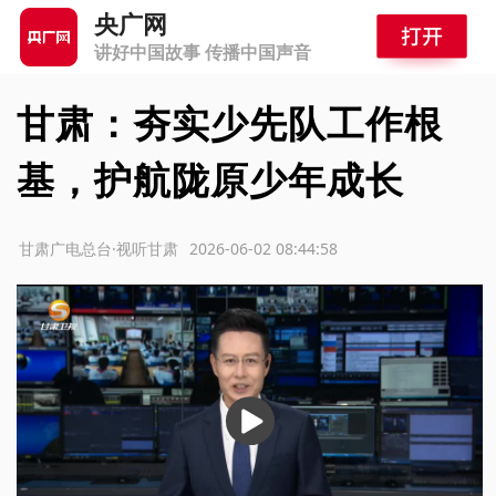
央广网
讲好中国故事 传播中国声音
甘肃：夯实少先队工作根
基，护航陇原少年成长
源：甘肃广电总台·视听甘肃
2026-06-02 08:44:58
播
放