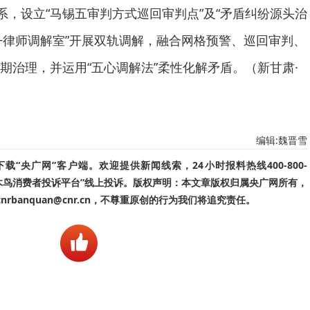
解纷体系，设立“马锡五审判方式巡回审判点”及“矛盾纠纷源头治
表+律师调解室”开展双轨调解，融合网格预警、巡回审判、
期治理，并运用“五心调解法”柔性化解矛盾。（新甘肃·
编辑:魏晋雪
“央广网”客户端。欢迎提供新闻线索，24小时报料热线400-800-
啄木鸟消费者投诉平台”线上投诉。版权声明：本文章版权归属央广网所有，
banquan@cnr.cn，不尊重原创的行为我们将追究责任。