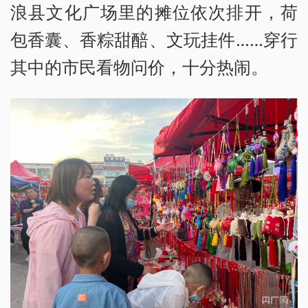
浪县文化广场里的摊位依次排开，荷
包香囊、香粽甜醅、文玩挂件……穿行
其中的市民看物问价，十分热闹。