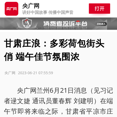
央广网
讲好中国故事 传播中国声音
甘肃庄浪：多彩荷包街头
俏 端午佳节氛围浓
源：央广网
2023-06-21 07:55:59
央广网兰州6月21日消息（见习记
者逯文婕 通讯员董春辉 刘建明）在端
午节即将来临之际，甘肃省平凉市庄