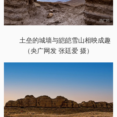
土垒的城墙与皑皑雪山相映成趣
（央广网发 张廷爱 摄）