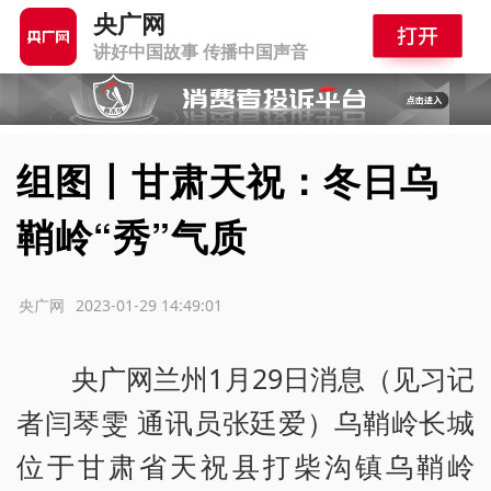
央广网
讲好中国故事 传播中国声音
组图丨甘肃天祝：冬日乌
鞘岭“秀”气质
源：央广网
2023-01-29 14:49:01
央广网兰州1月29日消息（见习记
者闫琴雯 通讯员张廷爱）乌鞘岭长城
位于甘肃省天祝县打柴沟镇乌鞘岭