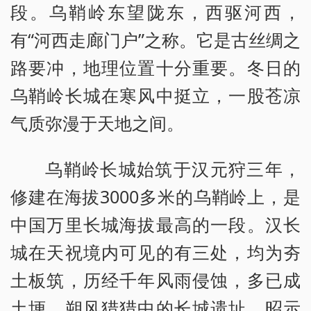
段。乌鞘岭东望陇东，西驱河西，
有“河西走廊门户”之称。它是古丝绸之
路要冲，地理位置十分重要。冬日的
乌鞘岭长城在寒风中挺立，一股苍凉
气质弥漫于天地之间。
乌鞘岭长城
始筑于汉元狩三年，
修建在海拔3000多米的乌鞘岭上，是
中国万里长城海拔最高的一段
。汉长
城在天祝境内可见的有三处，均为夯
土板筑，历经千年风雨侵蚀，多已成
土埂。朔风猎猎中的长城遗址，昭示