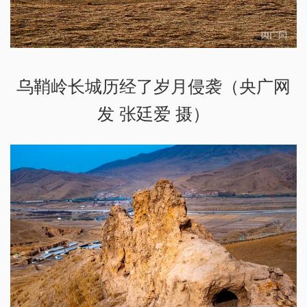
乌鞘岭长城历经了岁月侵袭（央广网
发 张廷爱 摄）