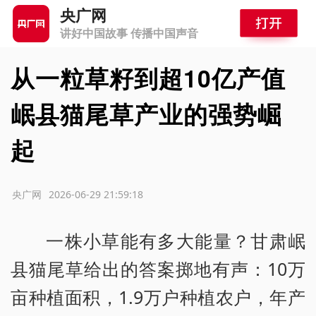
央广网
讲好中国故事 传播中国声音
从一粒草籽到超10亿产值
岷县猫尾草产业的强势崛
起
源：央广网
2026-06-29 21:59:18
一株小草能有多大能量？甘肃岷
县猫尾草给出的答案掷地有声：10万
亩种植面积，1.9万户种植农户，年产