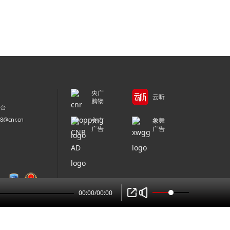
央广
云听
购物
平台
@cnr.cn
央广
象舞
广告
广告
00:00
/
00:00