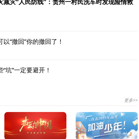
灾减灾“人民防线”：贵州一村民洗车时发现险情救
以“撤回”你的撤回了！
“坑”一定要避开！
更多>>