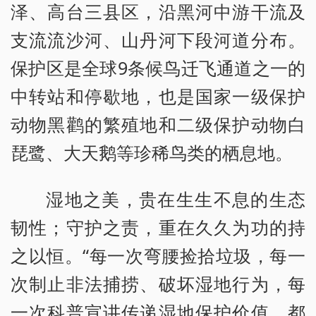
泽、高台三县区，沿黑河中游干流及
支流流沙河、山丹河下段河道分布。
保护区是全球9条候鸟迁飞通道之一的
中转站和停歇地，也是国家一级保护
动物黑鹳的繁殖地和二级保护动物白
琵鹭、大天鹅等珍稀鸟类的栖息地。
湿地之美，贵在生生不息的生态
韧性；守护之责，重在久久为功的持
之以恒。“每一次弯腰捡拾垃圾，每一
次制止非法捕捞、破坏湿地行为，每
一次科普宣讲传递湿地保护价值，都