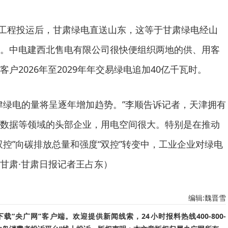
入鲁工程投运后，甘肃绿电直送山东，这等于甘肃绿电经山
。中电建西北售电有限公司很快便组织两地的供、用客
户2026年至2029年年交易绿电追加40亿千瓦时。
津绿电的量将呈逐年增加趋势。”李顺告诉记者，天津拥有
数据等领域的头部企业，用电空间很大。特别是在推动
双控”向碳排放总量和强度“双控”转变中，工业企业对绿电
甘肃·甘肃日报记者王占东）
编辑:魏晋雪
“央广网”客户端。欢迎提供新闻线索，24小时报料热线400-800-