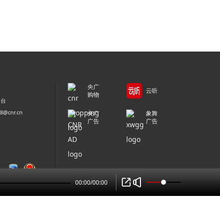
央广
云听
购物
平台
@cnr.cn
央广
象舞
广告
广告
00:00
/
00:00