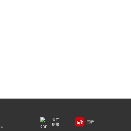
央广
云听
购物
平台