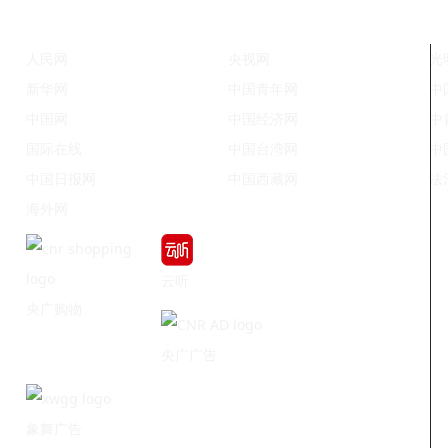
人民网
央视网
光
新华网
中国青年网
中
中国网
中国经济网
中
国际在线
中国台湾网
中
中国日报网
中国西藏网
法
海外网
云听
央广购物
央广广告
象舞广告