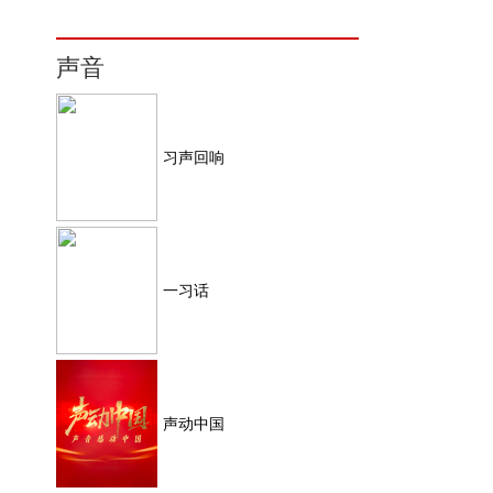
声音
习声回响
一习话
声动中国