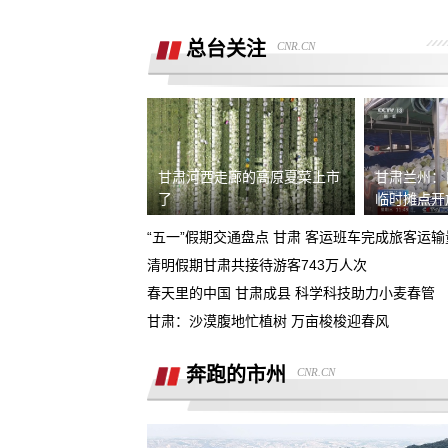
销售诱导交款，并未签订任何合同和定
金，私自收费我2000元且不退
总台关注
CNR.CN
广西联通宽带被无故限速，想恢复必须
《业务风险防控承诺书》
话费充值未到账，平台判商家退款，但
家不退款也联系不上。
游戏虚假宣传诱导消费，已经严重影响
人生活
甘肃河西走廊的高原夏菜上市
甘肃兰州：
4s店擅自操作导致汽车主机损坏导致需
了
临时摊点开
要更换，超时维修没有任何补偿
“五一”假期交通盘点 甘肃 客运班车完成旅客运输量
全款购买吉利银河A7被售抵押车，车辆
清明假期甘肃共接待游客743万人次
被中信银行拖走，钱车两空，吉利总部
春天里的中国 甘肃成县 科学科技助力小麦春管
石家庄鹿泉区烂尾楼
诿不作为
甘肃：沙漠腹地忙植树 万亩梭梭迎春风
上海好德宝公司被发现欺诈消费者后拒
退定金10000元
奔跑的市州
CNR.CN
高顿教育霸王条款 拒不退款
承诺兜底购置税，后续不兜底