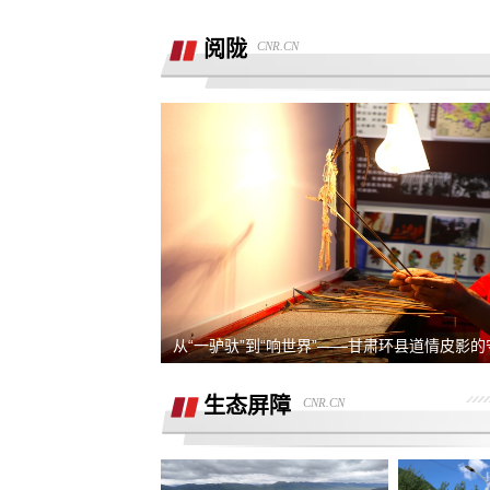
销售虚假宣传汽车续航里程 要求销售及
公司退定金
阅陇
CNR.CN
强买强卖 强制贷款 称交意向金进行锁车
服务 没有按规定实施购车流程
退订金销售承诺按揭不过订金退还合同
有备注现在订金不退
订购的汽车，未完成验车，未交钥匙，
交付，订单被违规操作已完成订单
4s店隐瞒消费，侵犯了消费者知情权、
自主选择权，要求退还定金
我父亲被销售坑骗签了定金合同，提车
说没有现车要去外地。
宜享花业务员打电话叫我查看低息贷款
从“一驴驮”到“响世界”——甘肃环县道情皮影
度，被强制下款
提车当天4S店临时涨价，涉嫌欺诈消费
者，本人要求退还定金。
生态屏障
CNR.CN
在红旗智联APP上支付2000元定金，去
提车时车辆为问题车，厂家不退还定金
在4S店交了订金现在让退定金不退