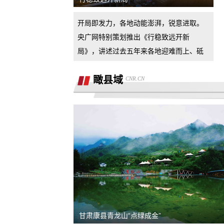
汽车4s店诱导消费者签订汽车销售合
开局即发力，各地动能澎湃，锐意进取。
同，联合二手车商坑骗消费者。退诚意
小米17pro镜头起雾，官方拆机后没解决
央广网特别策划推出《行稳致远开新
好问题，并且不换新，我申请换新加
局》，讲述过去五年来各地迎难而上、砥
退还诚意金
砺奋进的万千气象。
瞰县域
CNR.CN
杭州金昌宝湖不加价不给提车，拒绝交
汽车还不给退定金
市场价格调节问题
买车时承诺可以三个月后提前还款并落
到了合同现在条件满足但被拒，我要求
半年了不给退定金，要求退回定金
合同执行
潍坊寿光驰峰广汽本田购车定金拒不退
还，霸王条款
河北军文教育科技有限公司虚假宣传
甘肃康县青龙山“点绿成金”