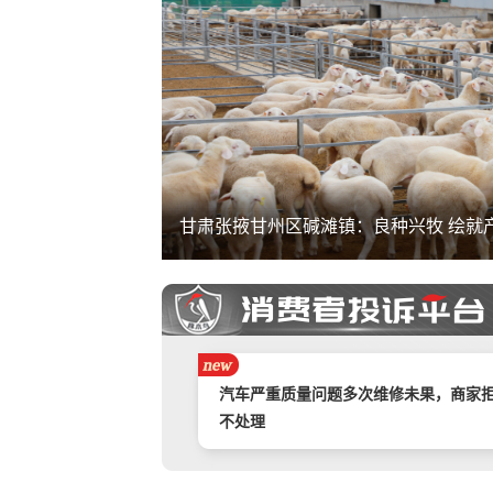
甘肃张掖甘州区碱滩镇：良种兴牧 绘就
携程旅游APP非因消费者原因主票已退
附属票不退费。
举报镇江豪利汽车销售服务有限公司拒
退款
汽车严重质量问题多次维修未果，商家
不处理
奇富借条（原360借条）暴力催收