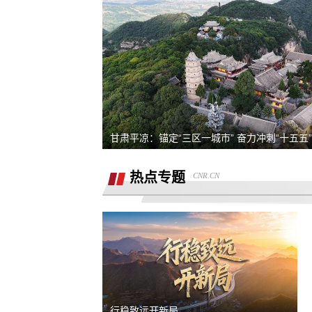
熊猫净水器爆炸燃烧
退还诚意金
滴滴平台司机超时未出发，地域黑乘客
要求解除合同，退款，我还没有开始学
甘肃平凉：锚定“三区一城市” 奋力冲刺“十五五
同程金融套路贷高利息开通199的会员才
热点专题
CNR.CN
能借款，没用使用过其它会员权益，要
重庆智鑫沅汽车销售有限公司强买强卖
退款退
服务态度恶劣且拒绝退还定金
买车锁单前不预审，贷款批不过，强制
走租赁贷款
退还定金2000元
骗子上门推销熊猫净水器，专挑农村老
行稳致远开新局
下手