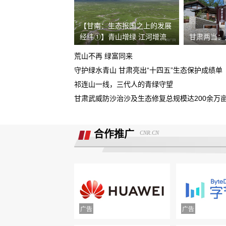
据我了解，我锁单车辆根本没有生产，
【甘南：生态报国之上的发展
需4s店跟厂家沟通即可取消订单。
经纬①】青山增绿 江河增流
甘肃两当：
现在诉求退款
荒山不再 绿富同来
重庆鑫茂丰硕汽车销售有限公司收取定
守护绿水青山 甘肃亮出“十四五”生态保护成绩单
5000元不予退还
祁连山一线，三代人的青绿守望
大安市邮政储蓄银行违规停贷
甘肃武威防沙治沙及生态修复总规模达200余万
Smart汽车肆意欺骗消费者，总部监管缺
位，客户权益保障无门！
合作推广
CNR.CN
诉求:不能进行贷款审批流程，并退还订
金2000元。
北京爱车汽车销售欺骗多名消费者购车
不予交付车辆
面谈的时候说的只要有比他低的就退意
金，然后一直不给退
携程旅游APP非因消费者原因主票已退
附属票不退费。