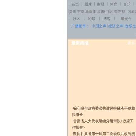
|
|
|
|
|
|
首页
图片
财经
体育
音乐
|
|
|
|
|
|
|
|
贵州
宁夏
新疆
甘肃
厦门
河南
吉林
内蒙
|
|
|
|
社区
论坛
博客
曝光台
|
|
广播频率：
中国之声
经济之声
音乐之
最新播报
更多..
·
徐守盛与政协委员共话保持经济平稳较
快增长
·
甘肃省人大代表继续分组审议<政府工
作报告>
·
政协甘肃省第十届第二次会议共收到提