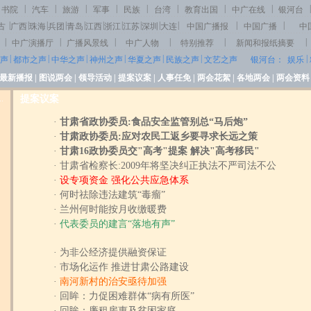
|
|
|
|
|
|
|
|
|
书院
汽车
旅游
军事
民族
台湾
教育出国
中广在线
银河台
|
|
|
|
|
|
|
|
|
|
|
|
古
广西
珠海
兵团
青岛
江西
浙江
江苏
深圳
大连
中国广播报
中国广播
中
|
|
|
|
|
|
中广演播厅
广播风景线
中广人物
特别推荐
新闻和报纸摘要
|
|
|
|
|
|
|
声
都市之声
中华之声
神州之声
华夏之声
民族之声
文艺之声
银河台：
娱乐
最新播报
|
图说两会
|
领导活动
|
提案议案
|
人事任免
|
两会花絮
|
各地两会
|
两会资料
.
提案议案
·
甘肃省政协委员:食品安全监管别总“马后炮”
·
甘肃政协委员:应对农民工返乡要寻求长远之策
·
甘肃16政协委员交"高考"提案 解决"高考移民"
·
甘肃省检察长:2009年将坚决纠正执法不严司法不公
·
设专项资金 强化公共应急体系
·
何时祛除违法建筑“毒瘤”
·
兰州何时能按月收缴暖费
·
代表委员的建言“落地有声”
·
为非公经济提供融资保证
·
市场化运作 推进甘肃公路建设
·
南河新村的治安亟待加强
·
回眸：力促困难群体“病有所医”
·
回眸：廉租房惠及贫困家庭