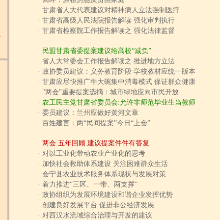
·
甘肃省人大代表建议对精神病人立法强制医疗
·
甘肃省高级人民法院报告解读 强化审判执行
·
甘肃省检察院工作报告解读之 强化法律监督
甘
·
民盟甘肃省委提案建议给高校“减负”
·
省人大常委会工作报告解读之 推进地方立法
.
·
政协委员建议：义务教育阶段 学校教材应统一版本
·
甘肃应尽快推广牛大碗集中消毒模式 保证群众健康
·
"两会"重要提案选摘：城市绿地应向市民开放
·
农工民主党甘肃省委员会:允许非师范毕业生当教师
·
委员建议：兰州应做好黄河文章
·
百姓建言：两“民间提案”今日“上会”
·
两会 五年回顾 建议提案件件有答复
幕
·
对以工业化带动农业产业化的思考
·
加快社会救助体系建设 关注困难群众生活
·
会宁县农业技术服务体系现状与发展对策
·
着力推进“三区、一带、两支撑”
·
政协组织为发展环境建设和谐企业发挥优势
·
创建良好发展平台 促进非公经济发展
·
对西汉水流域综合治理与开发的建议