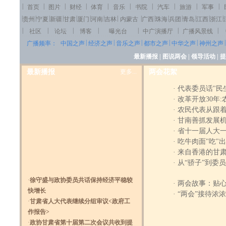
|
|
|
|
|
|
|
|
|
|
首页
图片
财经
体育
音乐
书院
汽车
旅游
军事
|
|
|
|
|
|
|
|
|
|
|
|
|
|
|
贵州
宁夏
新疆
甘肃
厦门
河南
吉林
内蒙古
广西
珠海
兵团
青岛
江西
浙江
|
|
|
|
|
|
|
社区
论坛
博客
曝光台
中广演播厅
广播风景线
|
|
|
|
|
|
广播频率：
中国之声
经济之声
音乐之声
都市之声
中华之声
神州之声
最新播报
|
图说两会
|
领导活动
|
提
最新播报
更多...
两会花絮
·
代表委员话"民
·
改革开放30年
·
农民代表从跟
·
甘南善抓发展机
·
省十一届人大
·
吃牛肉面"吃"
·
来自香港的甘
·
从“骄子”到委员
·
徐守盛与政协委员共话保持经济平稳较
·
两会故事：贴
快增长
·
“两会”接待浓
·
甘肃省人大代表继续分组审议<政府工
作报告>
·
政协甘肃省第十届第二次会议共收到提