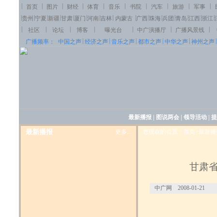
|
|
|
|
|
|
|
|
|
|
首页
图片
财经
体育
音乐
书院
汽车
旅游
军事
|
|
|
|
|
|
|
|
|
|
|
|
|
|
|
贵州
宁夏
新疆
甘肃
厦门
河南
吉林
内蒙古
广西
珠海
兵团
青岛
江西
浙江
|
|
|
|
|
|
|
社区
论坛
博客
曝光台
中广演播厅
广播风景线
|
|
|
|
|
|
广播频率：
中国之声
经济之声
音乐之声
都市之声
中华之声
神州之声
最新播报
|
图说两会
|
领导活动
|
提
最新播报
更多...
您现在的位置：首页>最新播
甘肃
中广网 2008-01-21