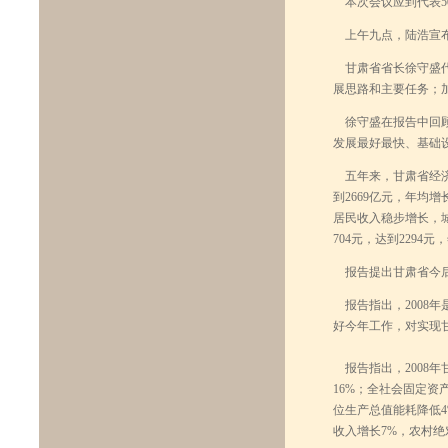
本次会议应到代表50
上午九点，陆浩宣
甘肃省省长徐守盛代
展思路和主要任务；
徐守盛在报告中回顾
发展最好最快、基础
五年来，甘肃省经济发
到2669亿元，年均增
居民收入稳步增长，城
704元，达到2294元
报告提出甘肃省今后
报告指出，2008
好今年工作，对实现
报告指出，2008年
16%；全社会固定资
位生产总值能耗降低4
收入增长7%，农村绝