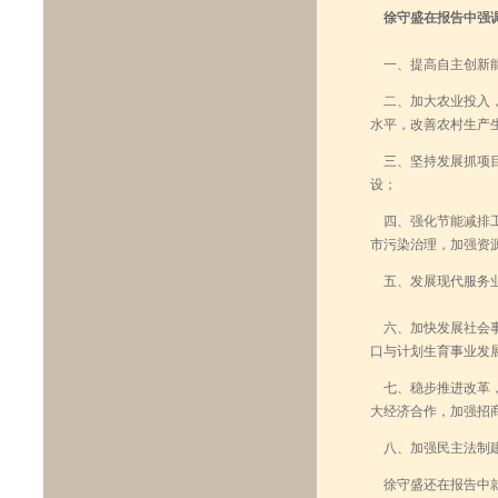
徐守盛在报告中强
一、提高自主创新能
二、加大农业投入，
水平，改善农村生产
三、坚持发展抓项目
设；
四、强化节能减排工
市污染治理，加强资
五、发展现代服务业
六、加快发展社会事
口与计划生育事业发
七、稳步推进改革，
大经济合作，加强招
八、加强民主法制建
徐守盛还在报告中就