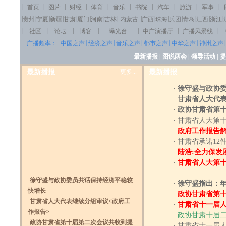
|
|
|
|
|
|
|
|
|
|
首页
图片
财经
体育
音乐
书院
汽车
旅游
军事
|
|
|
|
|
|
|
|
|
|
|
|
|
|
|
贵州
宁夏
新疆
甘肃
厦门
河南
吉林
内蒙古
广西
珠海
兵团
青岛
江西
浙江
|
|
|
|
|
|
|
社区
论坛
博客
曝光台
中广演播厅
广播风景线
|
|
|
|
|
|
广播频率：
中国之声
经济之声
音乐之声
都市之声
中华之声
神州之声
最新播报
|
图说两会
|
领导活动
|
提
最新播报
更多...
最新播报
·
徐守盛与政协
·
甘肃省人大代表
·
政协甘肃省第十
·
甘肃省人大第
·
政府工作报告解
·
甘肃省承诺12
·
陆浩:全力保发
·
甘肃省人大第
·
徐守盛与政协委员共话保持经济平稳较
·
徐守盛指出：
快增长
·
政协甘肃省第
·
甘肃省人大代表继续分组审议<政府工
·
甘肃省十一届人
作报告>
·
政协甘肃十届二
·
政协甘肃省第十届第二次会议共收到提
·
甘肃省十一届