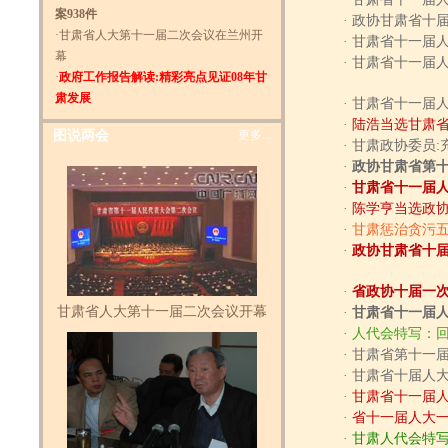
案938件
·
政协甘肃省十
·
甘肃省人大第十一届二次会议在兰州开
·
甘肃省十一届
幕
·
甘肃省十一届
·
政府工作报告解读:精彩亮点见证08年甘
肃发展
·
甘肃省十一届
·
陆浩当选甘肃省
图说两会
更多...
·
甘肃政协委员:
·
政协甘肃省第十
·
甘肃省十一届
·
陈学亨当选政
·
甘肃惩治贪污
·
政协甘肃省十届
·
省政协十届一次
甘肃省人大第十一届二次会议开幕
·
甘肃省十一届
·
人代会特写：
·
甘肃省第十一
·
甘肃省十届人
·
甘肃省十一届
·
省十一届人大
·
甘肃人代会特写