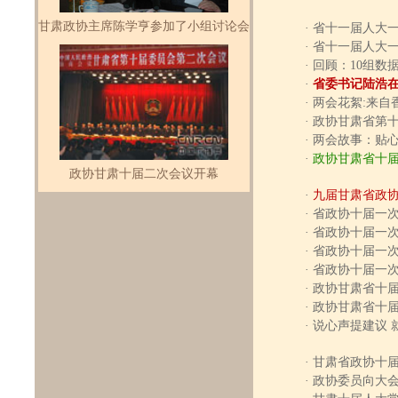
甘肃政协主席陈学亨参加了小组讨论会
·
省十一届人大
·
省十一届人大
·
回顾：10组数据
·
省委书记陆浩
·
两会花絮:来自
·
政协甘肃省第
·
两会故事：贴
·
政协甘肃省十
政协甘肃十届二次会议开幕
·
九届甘肃省政
·
省政协十届一
·
省政协十届一
·
省政协十届一
·
省政协十届一
·
政协甘肃省十
·
政协甘肃省十
·
说心声提建议 
·
甘肃省政协十
·
政协委员向大